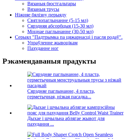
Вязаныя бюстгальтары
Вязаныя трусы
Ніжняе бялізну перыяду
Святлопаглынанне (5-15 мл)
Сярэдняя абсорбцыя (15-30 мл)
Моцнае паглынанне (30-50 мл)
Серыял "Падтрымка па цяжарнасці і пасля родаў".
Упраўленне жывоцікам
Пахуданне ног
Рэкамендаваныя прадукты
Сярэдняе паглынанне, 4 пласта,
герметычная, нізкая пасадка...
Дыхае і шчыльна аблягае жывот для
пахудання ...