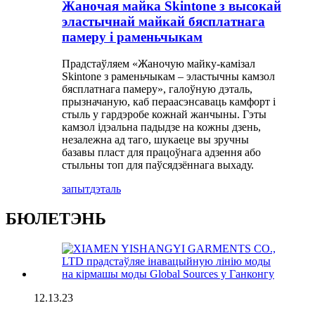
Жаночая майка Skintone з высокай
эластычнай майкай бясплатнага
памеру і раменьчыкам
Прадстаўляем «Жаночую майку-камізал
Skintone з раменьчыкам – эластычны камзол
бясплатнага памеру», галоўную дэталь,
прызначаную, каб пераасэнсаваць камфорт і
стыль у гардэробе кожнай жанчыны. Гэты
камзол ідэальна падыдзе на кожны дзень,
незалежна ад таго, шукаеце вы зручны
базавы пласт для працоўнага адзення або
стыльны топ для паўсядзённага выхаду.
запыт
дэталь
БЮЛЕТЭНЬ
12.13.23