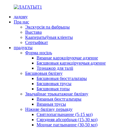
дадому
Пра нас
Экскурсія па фабрыцы
Выстава
Кааператыўныя кліенты
Сертыфікат
прадукты
Форма носіць
Вязанае карэкціруючае адзенне
Бясшвовыя карэкціруючыя адзенне
Трэнажор для таліі
Бясшвовыя бялізну
Бясшвовыя бюстгальтары
Бясшвовыя трусы
Бясшвовыя топы
Звычайнае трыкатажнае бялізну
Вязаныя бюстгальтары
Вязаныя трусы
Ніжняе бялізну перыяду
Святлопаглынанне (5-15 мл)
Сярэдняя абсорбцыя (15-30 мл)
Моцнае паглынанне (30-50 мл)