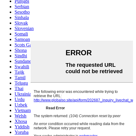
Punjabi
Serbian
Sesotho
Sinhala
Slovak
Slovenian
Somali
Samoan
Scots Gaelic
Shona
Sindhi
Sundanese
Swahili
Tajik
Tamil
Telugu
Thai
Ukrainian
Urdu
Uzbek
Vietnamese
Welsh
Xhosa
Yiddish
Yoruba