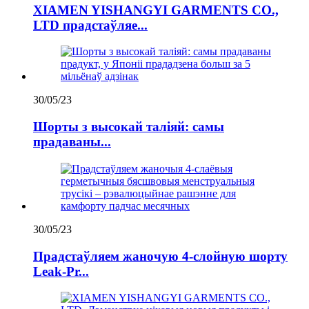
XIAMEN YISHANGYI GARMENTS CO.,
LTD прадстаўляе...
30/05/23
Шорты з высокай таліяй: самы
прадаваны...
30/05/23
Прадстаўляем жаночую 4-слойную шорту
Leak-Pr...