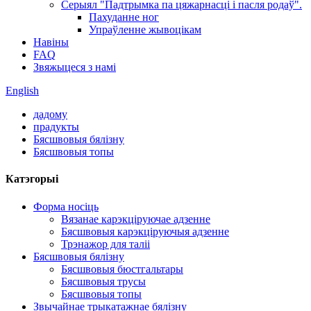
Серыял "Падтрымка па цяжарнасці і пасля родаў".
Пахуданне ног
Упраўленне жывоцікам
Навіны
FAQ
Звяжыцеся з намі
English
дадому
прадукты
Бясшвовыя бялізну
Бясшвовыя топы
Катэгорыі
Форма носіць
Вязанае карэкціруючае адзенне
Бясшвовыя карэкціруючыя адзенне
Трэнажор для таліі
Бясшвовыя бялізну
Бясшвовыя бюстгальтары
Бясшвовыя трусы
Бясшвовыя топы
Звычайнае трыкатажнае бялізну