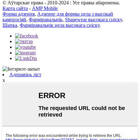
© Аўтарскае права - 2010-2024 : Усе правы абаронены.
Карта сайта
-
AMP Mobile
Форма адзення
,
Адзенне для формы цела з высокай
кампрэсіяй
,
Фарміравальнік
,
Shapewear высокага сціску
,
Шапка
,
Фарміравальнік цела высокага сціску
,
Адправіць ліст
x