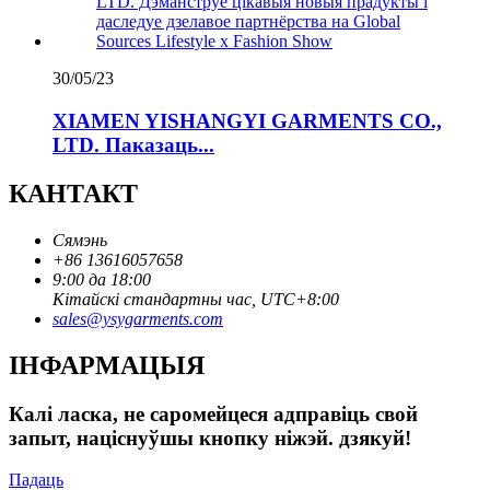
30/05/23
XIAMEN YISHANGYI GARMENTS CO.,
LTD. Паказаць...
КАНТАКТ
Сямэнь
+86 13616057658
9:00 да 18:00
Кітайскі стандартны час, UTC+8:00
sales@ysygarments.com
ІНФАРМАЦЫЯ
Калі ласка, не саромейцеся адправіць свой
запыт, націснуўшы кнопку ніжэй. дзякуй!
Падаць