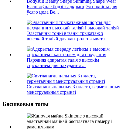
Бясшвоўнае бодзі з адкрыццём пахвіны для
ўсяго цела Be...
Эластычны тонкі вязаны трыкатаж з
высокай таліяй для кантролю жывата...
Пярэдняя адкрытая талія з высокім
сцісканнем для пахудання ...
Святлапаглынальныя 3 пласта, герметычныя
менструальныя стрынгі
Бясшвовыя топы