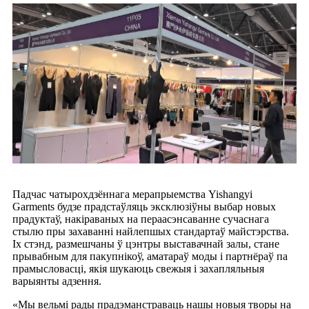
Падчас чатырохдзённага мерапрыемства Yishangyi
Garments будзе прадстаўляць эксклюзіўны выбар новых
прадуктаў, накіраваных на пераасэнсаванне сучаснага
стылю пры захаванні найлепшых стандартаў майстэрства.
Іх стэнд, размешчаны ў цэнтры выставачнай залы, стане
прывабным для пакупнікоў, аматараў моды і партнёраў па
прамысловасці, якія шукаюць свежыя і захапляльныя
варыянты адзення.
«Мы вельмі рады прадэманстраваць нашы новыя творы на