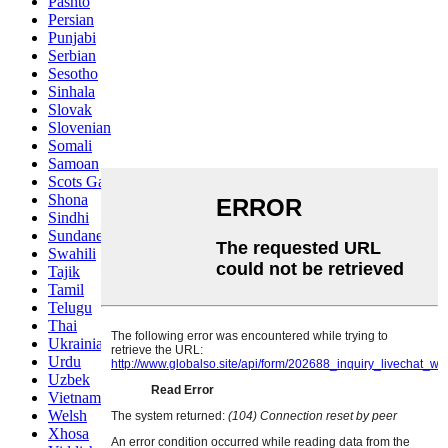
Pashto
Persian
Punjabi
Serbian
Sesotho
Sinhala
Slovak
Slovenian
Somali
Samoan
Scots Gaelic
Shona
Sindhi
Sundanese
Swahili
Tajik
Tamil
Telugu
Thai
Ukrainian
Urdu
Uzbek
Vietnamese
Welsh
Xhosa