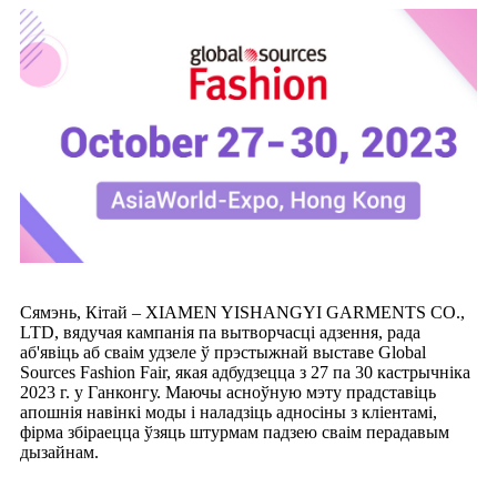
Сямэнь, Кітай – XIAMEN YISHANGYI GARMENTS CO.,
LTD, вядучая кампанія па вытворчасці адзення, рада
аб'явіць аб сваім удзеле ў прэстыжнай выставе Global
Sources Fashion Fair, якая адбудзецца з 27 па 30 кастрычніка
2023 г. у Ганконгу. Маючы асноўную мэту прадставіць
апошнія навінкі моды і наладзіць адносіны з кліентамі,
фірма збіраецца ўзяць штурмам падзею сваім перадавым
дызайнам.