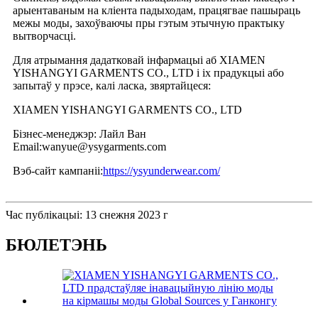
арыентаваным на кліента падыходам, працягвае пашыраць
межы моды, захоўваючы пры гэтым этычную практыку
вытворчасці.
Для атрымання дадатковай інфармацыі аб XIAMEN
YISHANGYI GARMENTS CO., LTD і іх прадукцыі або
запытаў у прэсе, калі ласка, звяртайцеся:
XIAMEN YISHANGYI GARMENTS CO., LTD
Бізнес-менеджэр: Лайл Ван
Email:wanyue@ysygarments.com
Вэб-сайт кампаніі:
https://ysyunderwear.com/
Час публікацыі: 13 снежня 2023 г
БЮЛЕТЭНЬ