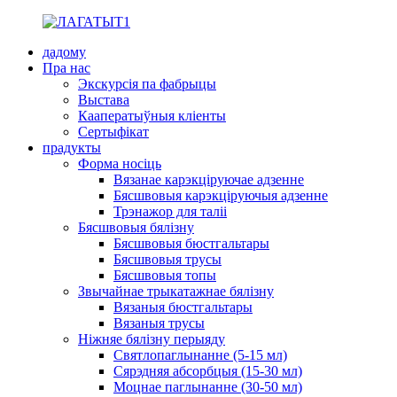
дадому
Пра нас
Экскурсія па фабрыцы
Выстава
Кааператыўныя кліенты
Сертыфікат
прадукты
Форма носіць
Вязанае карэкціруючае адзенне
Бясшвовыя карэкціруючыя адзенне
Трэнажор для таліі
Бясшвовыя бялізну
Бясшвовыя бюстгальтары
Бясшвовыя трусы
Бясшвовыя топы
Звычайнае трыкатажнае бялізну
Вязаныя бюстгальтары
Вязаныя трусы
Ніжняе бялізну перыяду
Святлопаглынанне (5-15 мл)
Сярэдняя абсорбцыя (15-30 мл)
Моцнае паглынанне (30-50 мл)