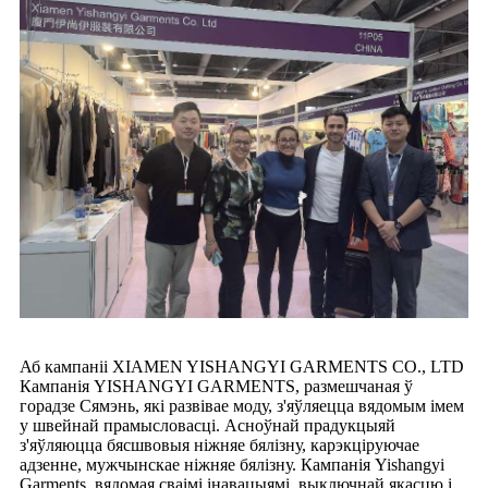
Аб кампаніі XIAMEN YISHANGYI GARMENTS CO., LTD
Кампанія YISHANGYI GARMENTS, размешчаная ў
горадзе Сямэнь, які развівае моду, з'яўляецца вядомым імем
у швейнай прамысловасці. Асноўнай прадукцыяй
з'яўляюцца бясшвовыя ніжняе бялізну, карэкціруючае
адзенне, мужчынскае ніжняе бялізну. Кампанія Yishangyi
Garments, вядомая сваімі інавацыямі, выключнай якасцю і