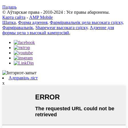
Падаць
© Аўтарскае права - 2010-2024 : Усе правы абаронены.
Карта сайта
-
AMP Mobile
Шапка
,
Форма адзення
,
Фарміравальнік цела высокага сціску
,
Фарміравальнік
,
Shapewear высокага сціску
,
Адзенне для
формы цела з высокай кампрэсіяй
,
Адправіць ліст
x