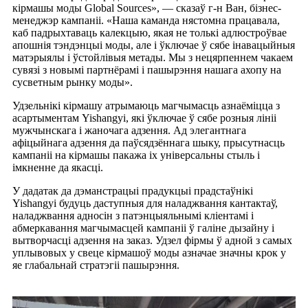
кірмашы моды Global Sources», — сказаў г-н Ван, бізнес-
менеджэр кампаніі. «Наша каманда нястомна працавала,
каб падрыхтаваць калекцыю, якая не толькі адлюстроўвае
апошнія тэндэнцыі моды, але і ўключае ў сябе інавацыйныя
матэрыялы і ўстойлівыя метады. Мы з нецярпеннем чакаем
сувязі з новымі партнёрамі і пашырэння нашага ахопу на
сусветным рынку моды».
Удзельнікі кірмашу атрымаюць магчымасць азнаёміцца ​​з
асартыментам Yishangyi, які ўключае ў сябе розныя лініі
мужчынскага і жаночага адзення. Ад элегантнага
афіцыйнага адзення да паўсядзённага шыку, прысутнасць
кампаніі на кірмашы пакажа іх універсальны стыль і
імкненне да якасці.
У дадатак да дэманстрацыі прадукцыі прадстаўнікі
Yishangyi будуць даступныя для наладжвання кантактаў,
наладжвання адносін з патэнцыяльнымі кліентамі і
абмеркавання магчымасцей кампаніі ў галіне дызайну і
вытворчасці адзення на заказ. Удзел фірмы ў адной з самых
уплывовых у свеце кірмашоў моды азначае значны крок у
яе глабальнай стратэгіі пашырэння.