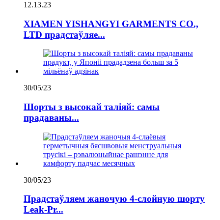
12.13.23
XIAMEN YISHANGYI GARMENTS CO.,
LTD прадстаўляе...
30/05/23
Шорты з высокай таліяй: самы
прадаваны...
30/05/23
Прадстаўляем жаночую 4-слойную шорту
Leak-Pr...