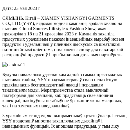
Дата: 23 мая 2023 г
СЯМЫНЬ, Кітай – XIAMEN YISHANGYI GARMENTS
CO.,LTD.(YSY), вядомая модная кампанія, зрабіла хвалю на
выставе Global Sources Lifestyle x Fashion Show, якая
праходзіла з 18 па 21 красавіка 2023 г. Кампанія захапіла
прысутных уражлівым паказам інавацыйных вырабаў новыя
прадукты і ўдзельнічалі ў плённых дыскусіях са шматлікімі
патэнцыйнымі кліентамі, ствараючы аснову для наватарскай
распрацоўкі прадуктаў і прыбытковыя дзелавыя партнёрства.
Будучы паважаным удзельнікам адной з самых прэстыжных
выставак галіны, YSY прадэманстраваў сваю непахісную
прыхільнасць беспрэцэдэнтнай якасці і перадавым
тэндэнцыям моды. Мерапрыемства стала выключнай
платформай для кампаніі, каб прадставіць свае апошнія
калекцыі, пакінуўшы незабыўнае ўражанне як на мясцовых,
так і на замежных наведвальнікаў.
З уражлівым стэндам, які выпраменьваў крэатыўнасць і стыль,
YSY прадставіў мноства захапляльных дызайнаў і
інавацыйных функцый. Іх апошняя прадукцыя, у тым ліку