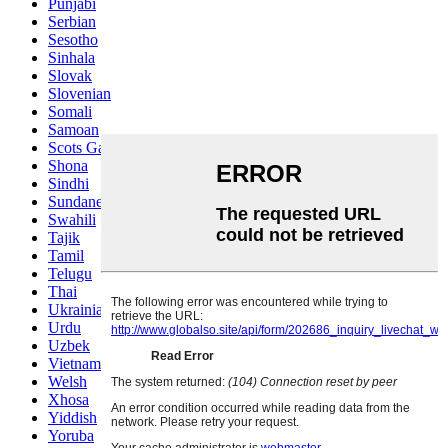
Punjabi
Serbian
Sesotho
Sinhala
Slovak
Slovenian
Somali
Samoan
Scots Gaelic
Shona
Sindhi
Sundanese
Swahili
Tajik
Tamil
Telugu
Thai
Ukrainian
Urdu
Uzbek
Vietnamese
Welsh
Xhosa
Yiddish
Yoruba