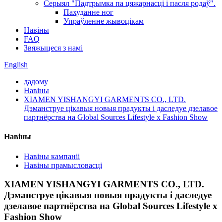
Серыял "Падтрымка па цяжарнасці і пасля родаў".
Пахуданне ног
Упраўленне жывоцікам
Навіны
FAQ
Звяжыцеся з намі
English
дадому
Навіны
XIAMEN YISHANGYI GARMENTS CO., LTD.
Дэманструе цікавыя новыя прадукты і даследуе дзелавое
партнёрства на Global Sources Lifestyle x Fashion Show
Навіны
Навіны кампаніі
Навіны прамысловасці
XIAMEN YISHANGYI GARMENTS CO., LTD.
Дэманструе цікавыя новыя прадукты і даследуе
дзелавое партнёрства на Global Sources Lifestyle x
Fashion Show