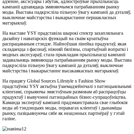
адзенне, аксэсуары і абутак, адлюстроўвае прыхільнасць
кампаніі адпавядаць змяняючымся патрабаванням рынку
моды. Выстава падкрэсліла пільную ўвагу кампаніі да дэталяў,
выключнае майстэрства і выкарыстанне першакласных
матэрыялаў.
На выставе YSY прадставіла шырокі спектр захапляльнага
дызайну і наватарскіх функцый на сваім крэатыўна
распрацаваным стэндзе. Найноўшая лінейка прадуктаў, якая
складаецца з фасонаў, ніжняй бялізны, спартыўнай вопраткі і
модных аксесуараў, стала прыкладам прыхільнасці кампаніі
задавальняць змяняюцца патрабаванням рынку моды. Выстава
падкрэсліла пільную ўвагу кампаніі да дэталяў, выключнае
майстэрства і выкарыстанне высакаякасных матэрыялаў.
На працягу Global Sources Lifestyle x Fashion Show
прадстаўнікі YSY актыўна ўзаемадзейнічалі з патэнцыяльнымі
кліентамі, спрыяючы змястоўным размовам аб распрацоўцы
прадуктаў і вывучэнні патэнцыйных бізнес-супрацоўніцтва.
Каманда экспертаў кампаніі прадэманстравала свае глыбокія
веды аб тэндэнцыях моды, перавагах кліентаў і дынаміцы
рынку, пазіцыянуючы сябе як неацэнных партнёраў у гэтай
галіне.