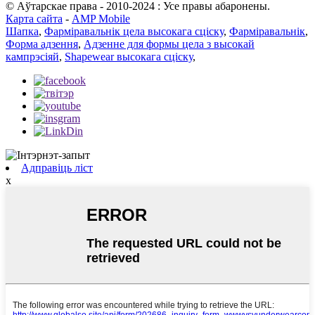
© Аўтарскае права - 2010-2024 : Усе правы абаронены.
Карта сайта
-
AMP Mobile
Шапка
,
Фарміравальнік цела высокага сціску
,
Фарміравальнік
,
Форма адзення
,
Адзенне для формы цела з высокай
кампрэсіяй
,
Shapewear высокага сціску
,
Адправіць ліст
x