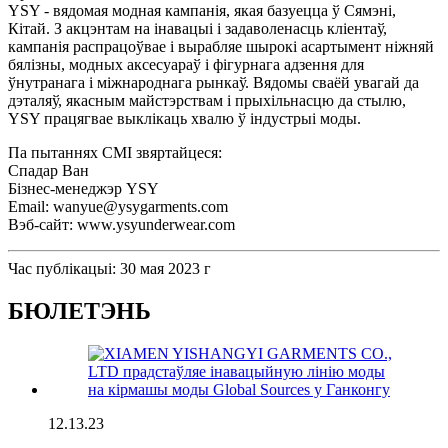
YSY - вядомая модная кампанія, якая базуецца ў Сямэні,
Кітай. З акцэнтам на інавацыі і задаволенасць кліентаў,
кампанія распрацоўвае і вырабляе шырокі асартымент ніжняй
бялізны, модных аксесуараў і фігурнага адзення для
ўнутранага і міжнароднага рынкаў. Вядомы сваёй увагай да
дэталяў, якасным майстэрствам і прыхільнасцю да стылю,
YSY працягвае выклікаць хвалю ў індустрыі моды.
Па пытаннях СМІ звяртайцеся:
Спадар Ван
Бізнес-менеджэр YSY
Email: wanyue@ysygarments.com
Вэб-сайт: www.ysyunderwear.com
Час публікацыі: 30 мая 2023 г
БЮЛЕТЭНЬ
12.13.23