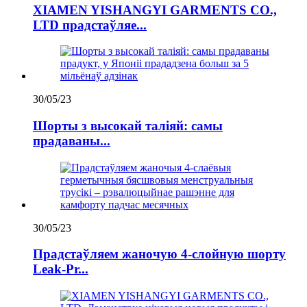
XIAMEN YISHANGYI GARMENTS CO.,
LTD прадстаўляе...
30/05/23
Шорты з высокай таліяй: самы
прадаваны...
30/05/23
Прадстаўляем жаночую 4-слойную шорту
Leak-Pr...