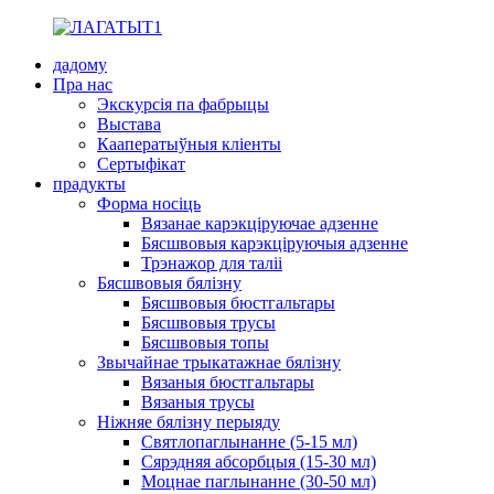
дадому
Пра нас
Экскурсія па фабрыцы
Выстава
Кааператыўныя кліенты
Сертыфікат
прадукты
Форма носіць
Вязанае карэкціруючае адзенне
Бясшвовыя карэкціруючыя адзенне
Трэнажор для таліі
Бясшвовыя бялізну
Бясшвовыя бюстгальтары
Бясшвовыя трусы
Бясшвовыя топы
Звычайнае трыкатажнае бялізну
Вязаныя бюстгальтары
Вязаныя трусы
Ніжняе бялізну перыяду
Святлопаглынанне (5-15 мл)
Сярэдняя абсорбцыя (15-30 мл)
Моцнае паглынанне (30-50 мл)