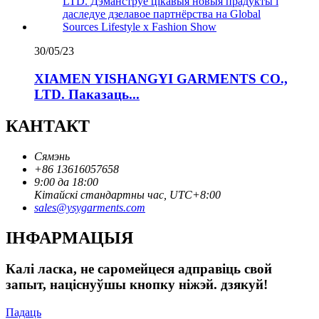
30/05/23
XIAMEN YISHANGYI GARMENTS CO.,
LTD. Паказаць...
КАНТАКТ
Сямэнь
+86 13616057658
9:00 да 18:00
Кітайскі стандартны час, UTC+8:00
sales@ysygarments.com
ІНФАРМАЦЫЯ
Калі ласка, не саромейцеся адправіць свой
запыт, націснуўшы кнопку ніжэй. дзякуй!
Падаць