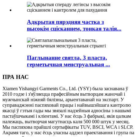
Адкрытая пярэдняя частка з
высокім сцісканнем, тонкая талія...
Паглынанне святла, 3 пласта,
герметычная менструальная ...
ПРА НАС
Xiamen Yishangyi Garments Co., Ltd. (YSY) была заснавана ў
2010 годзе і з'яўляецца прафесійным вытворцам жаночай і
мужчынскай ніжняй бялізны, арыентаванай на экспарт. У
суправаджэнні паспяховай працы і найвышэйшага кантролю
якасці ў гэтыя гады мы звязалі надзейныя адносіны з нашымі
пастаўшчыкамі і кліентамі. У нас ёсць 3 фабрыкі, якія цалкам
належаць, вытворчая магутнасць каля 500 000 штук у месяц.
Мы паспяхова прайшлі сертыфікаты TUV, BSCI, WCA і SLCP.
Акрамя таго, у нас ёсць уласны аддзел праектавання і група па