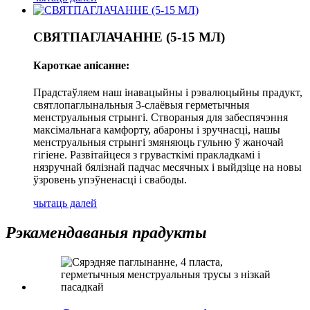
СВЯТПАГЛАЧАННЕ (5-15 МЛ)
Кароткае апісанне:
Прадстаўляем наш інавацыйны і рэвалюцыйны прадукт,
святлопаглынальныя 3-слаёвыя герметычныя
менструальныя стрынгі. Створаныя для забеспячэння
максімальнага камфорту, абароны і зручнасці, нашы
менструальныя стрынгі змяняюць гульню ў жаночай
гігіене. Развітайцеся з грувасткімі пракладкамі і
нязручнай бялізнай падчас месячных і выйдзіце на новы
ўзровень упэўненасці і свабоды.
чытаць далей
Рэкамендаваныя прадукты