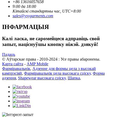
+86 13616057658
9:00 да 18:00
Кітайскі стандартны час, UTC+8:00
sales@ysygarments.com
ІНФАРМАЦЫЯ
Калі ласка, не саромейцеся адправіць свой
запыт, націснуўшы кнопку ніжэй. дзякуй!
Падаць
© Аўтарскае права - 2010-2024 : Усе правы абаронены.
Карта сайта
-
AMP Mobile
Фарміравальнік
,
Адзенне для формы цела з высокай
кампрэсіяй
,
Фарміравальнік цела высокага сціску
,
Форма
адзення
,
Shapewear высокага сціску
,
Шапка
,