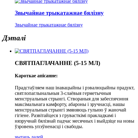
Звычайнае трыкатажнае бялізну
Звычайнае трыкатажнае бялізну
Дэталі
СВЯТПАГЛАЧАННЕ (5-15 МЛ)
Кароткае апісанне:
Прадстаўляем наш інавацыйны і рэвалюцыйны прадукт,
святлопаглынальныя 3-слаёвыя герметычныя
менструальныя стрынгі. Створаныя для забеспячэння
максімальнага камфорту, абароны і зручнасці, нашы
менструальныя стрынгі змяняюць гульню ў жаночай
гігіене. Развітайцеся з грувасткімі пракладкамі і
нязручнай бялізнай падчас месячных і выйдзіце на новы
ўзровень упэўненасці і свабоды.
чытаць далей