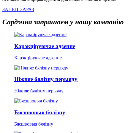
ЗАПЫТ ЗАРАЗ
Сардэчна запрашаем у нашу кампанію
Карэкціруючае адзенне
Карэкціруючае адзенне
Ніжняе бялізну перыяду
Ніжняе бялізну перыяду
Бясшвовыя бялізну
Бясшвовыя бялізну