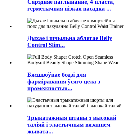
Сярэдняе паглынанне, 4 пласта,
герметычная нізкая пасадка ...
Дыхае і шчыльна аблягае Belly
Control Slim...
Бясшвоўнае бодзі для
фарміравання ўсяго цела з
промежностью...
Трыкатажныя штаны з высокай
таліяй і эластычным вязаннем
жывата...