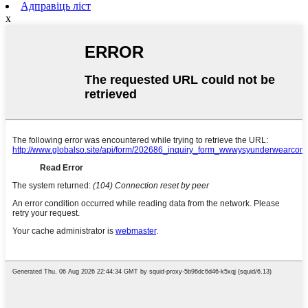
Адправіць ліст
x