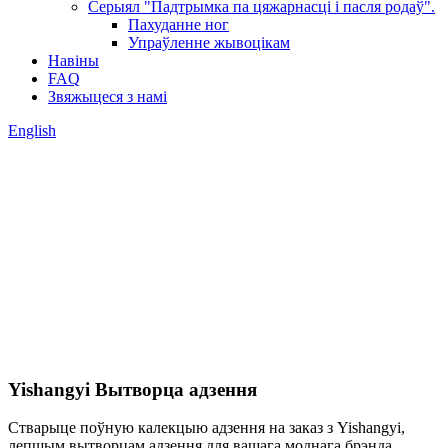
Серыял "Падтрымка па цяжарнасці і пасля родаў".
Пахуданне ног
Упраўленне жывоцікам
Навіны
FAQ
Звяжыцеся з намі
English
Yishangyi Вытворца адзення
Стварыце поўную калекцыю адзення на заказ з Yishangyi,
лепшым вытворцам адзення для вашага моднага брэнда.