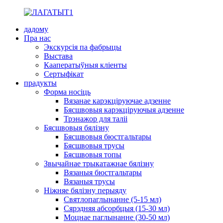
дадому
Пра нас
Экскурсія па фабрыцы
Выстава
Кааператыўныя кліенты
Сертыфікат
прадукты
Форма носіць
Вязанае карэкціруючае адзенне
Бясшвовыя карэкціруючыя адзенне
Трэнажор для таліі
Бясшвовыя бялізну
Бясшвовыя бюстгальтары
Бясшвовыя трусы
Бясшвовыя топы
Звычайнае трыкатажнае бялізну
Вязаныя бюстгальтары
Вязаныя трусы
Ніжняе бялізну перыяду
Святлопаглынанне (5-15 мл)
Сярэдняя абсорбцыя (15-30 мл)
Моцнае паглынанне (30-50 мл)