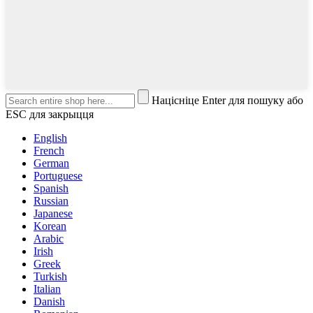
Націсніце Enter для пошуку або
ESC для закрыцця
English
French
German
Portuguese
Spanish
Russian
Japanese
Korean
Arabic
Irish
Greek
Turkish
Italian
Danish