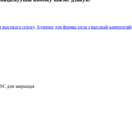
 высокага сціску
,
Адзенне для формы цела з высокай кампрэсіяй
ESC для закрыцця