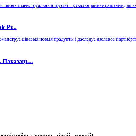
-Pr...
Паказаць...
, націснуўшы кнопку ніжэй. дзякуй!