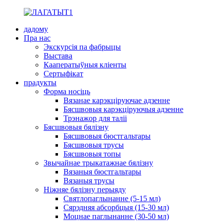
дадому
Пра нас
Экскурсія па фабрыцы
Выстава
Кааператыўныя кліенты
Сертыфікат
прадукты
Форма носіць
Вязанае карэкціруючае адзенне
Бясшвовыя карэкціруючыя адзенне
Трэнажор для таліі
Бясшвовыя бялізну
Бясшвовыя бюстгальтары
Бясшвовыя трусы
Бясшвовыя топы
Звычайнае трыкатажнае бялізну
Вязаныя бюстгальтары
Вязаныя трусы
Ніжняе бялізну перыяду
Святлопаглынанне (5-15 мл)
Сярэдняя абсорбцыя (15-30 мл)
Моцнае паглынанне (30-50 мл)