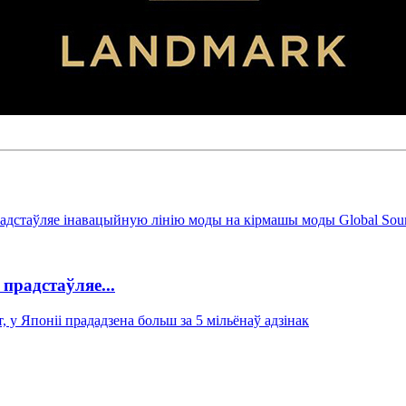
адстаўляе...