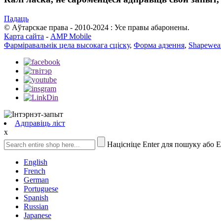
Падаць
© Аўтарскае права - 2010-2024 : Усе правы абаронены.
Карта сайта
-
AMP Mobile
Фарміравальнік цела высокага сціску
,
Форма адзення
,
Shapewear
Адправіць ліст
x
Націсніце Enter для пошуку або 
English
French
German
Portuguese
Spanish
Russian
Japanese