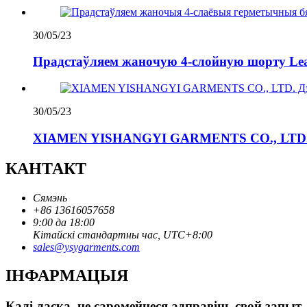
30/05/23
Прадстаўляем жаночую 4-слойную шорту Leak
30/05/23
XIAMEN YISHANGYI GARMENTS CO., LTD. 
КАНТАКТ
Сямэнь
+86 13616057658
9:00 да 18:00
Кітайскі стандартны час, UTC+8:00
sales@ysygarments.com
ІНФАРМАЦЫЯ
Калі ласка, не саромейцеся адправіць свой запыт