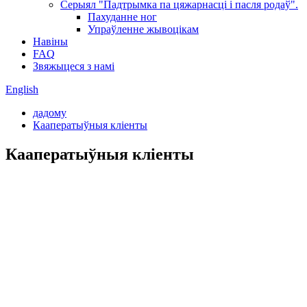
Серыял "Падтрымка па цяжарнасці і пасля родаў".
Пахуданне ног
Упраўленне жывоцікам
Навіны
FAQ
Звяжыцеся з намі
English
дадому
Кааператыўныя кліенты
Кааператыўныя кліенты