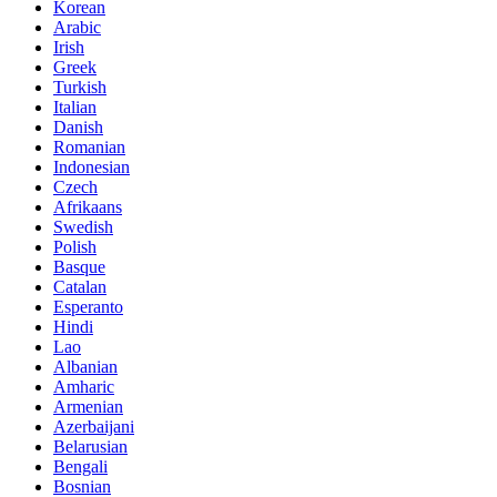
Korean
Arabic
Irish
Greek
Turkish
Italian
Danish
Romanian
Indonesian
Czech
Afrikaans
Swedish
Polish
Basque
Catalan
Esperanto
Hindi
Lao
Albanian
Amharic
Armenian
Azerbaijani
Belarusian
Bengali
Bosnian