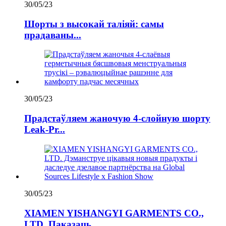
30/05/23
Шорты з высокай таліяй: самы
прадаваны...
30/05/23
Прадстаўляем жаночую 4-слойную шорту
Leak-Pr...
30/05/23
XIAMEN YISHANGYI GARMENTS CO.,
LTD. Паказаць...