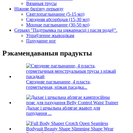
Вязаныя трусы
Ніжняе бялізну перыяду
Святлопаглынанне (5-15 мл)
Сярэдняя абсорбцыя (15-30 мл)
Моцнае паглынанне (30-50 мл)
Серыял "Падтрымка па цяжарнасці і пасля родаў".
Упраўленне жывоцікам
Пахуданне ног
Рэкамендаваныя прадукты
Сярэдняе паглынанне, 4 пласта,
герметычная, нізкая пасадка...
Дыхае і шчыльна аблягае жывот для
пахудання ...