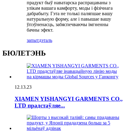
прадукт быў наватарска распрацаваны з
улікам вашага камфорту, моды і фізічнага
дабрабыту. Гэта не толькі паляпшае вашу
натуральную форму, але і павышае вашу
ўпэўненасць, забяспечваючы імгненны
бачны эфект.
запыт
дэталь
БЮЛЕТЭНЬ
12.13.23
XIAMEN YISHANGYI GARMENTS CO.,
LTD прадстаўляе...