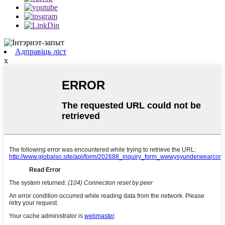
Адправіць ліст
x