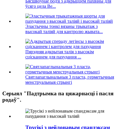
Бясшвоўнае бодзі з адкрыццём пахвіны для
ўсяго цела Be...
Эластычны тонкі вязаны трыкатаж з
высокай таліяй для кантролю жывата...
Пярэдняя адкрытая талія з высокім
сцісканнем для пахудання ...
Святлапаглынальныя 3 пласта, герметычныя
менструальныя стрынгі
Серыял "Падтрымка па цяжарнасці і пасля
родаў".
Трусікі з нейлонавым спандэксам