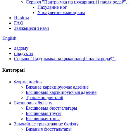
Серыял "Падтрымка па цяжарнасці і пасля родаў".
Пахуданне ног
Упраўленне жывоцікам
Навіны
FAQ
Звяжыцеся з намі
English
дадому
прадукты
Серыял "Падтрымка па цяжарнасці і пасля родаў".
Катэгорыі
Форма носіць
Вязанае карэкціруючае адзенне
Бясшвовыя карэкціруючыя адзенне
Трэнажор для таліі
Бясшвовыя бялізну
Бясшвовыя бюстгальтары
Бясшвовыя трусы
Бясшвовыя топы
Звычайнае трыкатажнае бялізну
Вязаныя бюстгальтары