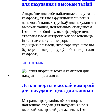
для пахудання з высокай таліяй
Адкрыйце для сябе найлепшае спалучэнне
камфорту, стылю і функцыянальнасці з
дапамогай нашых трусікаў для пахудання з
высокай таліяй, нейлонавым спандэксам.
Гэта ніжняе бялізну, якое фарміруе цела,
створана па-майстэрску, каб забяспечыць
ідэальнае спалучэнне формы і
функцыянальнасці, якое гарантуе, што вы
будзеце выглядаць цудоўна без шкоды для
камфорту.
запыт
дэталь
Лёгкія шорты высокай кампрэсіі
для пахудання цела для жанчын
Мы рады прадставіць лёгкія шорты -
найлепшае сродак для пахудання ног з
высокай кампрэсіяй для жанчын. Гэты