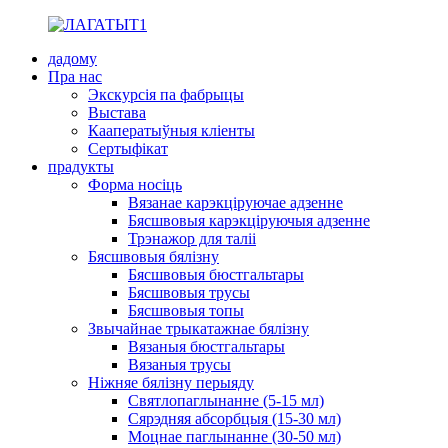
дадому
Пра нас
Экскурсія па фабрыцы
Выстава
Кааператыўныя кліенты
Сертыфікат
прадукты
Форма носіць
Вязанае карэкціруючае адзенне
Бясшвовыя карэкціруючыя адзенне
Трэнажор для таліі
Бясшвовыя бялізну
Бясшвовыя бюстгальтары
Бясшвовыя трусы
Бясшвовыя топы
Звычайнае трыкатажнае бялізну
Вязаныя бюстгальтары
Вязаныя трусы
Ніжняе бялізну перыяду
Святлопаглынанне (5-15 мл)
Сярэдняя абсорбцыя (15-30 мл)
Моцнае паглынанне (30-50 мл)