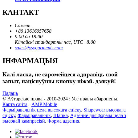
КАНТАКТ
Сямэнь
+86 13616057658
9:00 да 18:00
Кітайскі стандартны час, UTC+8:00
sales@ysygarments.com
ІНФАРМАЦЫЯ
Калі ласка, не саромейцеся адправіць свой
запыт, націснуўшы кнопку ніжэй. дзякуй!
Падаць
© Аўтарскае права - 2010-2024 : Усе правы абаронены.
Карта сайта
-
AMP Mobile
Фарміравальнік цела высокага сціску
,
Shapewear высокага
сціску
,
Фарміравальнік
,
Шапка
,
Адзенне для формы цела з
высокай кампрэсіяй
,
Форма адзення
,