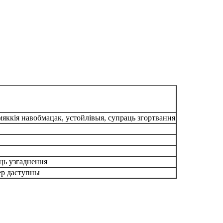
яккія навобмацак, устойлівыя, супраць згортвання
ць узгаднення
ер даступны