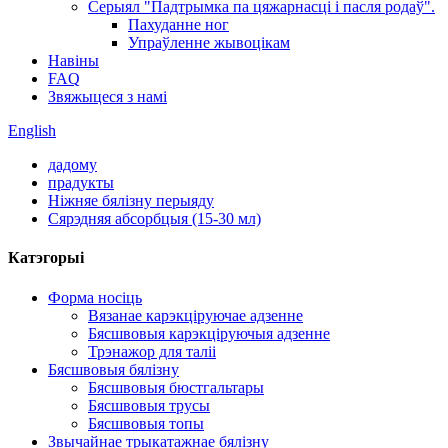
Серыял "Падтрымка па цяжарнасці і пасля родаў".
Пахуданне ног
Упраўленне жывоцікам
Навіны
FAQ
Звяжыцеся з намі
English
дадому
прадукты
Ніжняе бялізну перыяду
Сярэдняя абсорбцыя (15-30 мл)
Катэгорыі
Форма носіць
Вязанае карэкціруючае адзенне
Бясшвовыя карэкціруючыя адзенне
Трэнажор для таліі
Бясшвовыя бялізну
Бясшвовыя бюстгальтары
Бясшвовыя трусы
Бясшвовыя топы
Звычайнае трыкатажнае бялізну