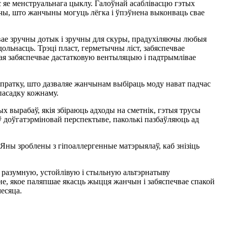
яе менструальнага цыклу. Галоўнай асаблівасцю гэтых
ючы, што жанчыны могуць лёгка і ўпэўнена выконваць свае
вае зручны дотык і зручны для скуры, прадухіляючы любыя
ольнасць. Трэці пласт, герметычны ліст, забяспечвае
кая забяспечвае дастатковую вентыляцыю і падтрымлівае
опратку, што дазваляе жанчынам выбіраць моду нават падчас
пасадку кожнаму.
 вырабаў, якія збіраюць адходы на сметнік, гэтыя трусы
ў доўгатэрміновай перспектыве, паколькі пазбаўляюць ад
 Яны зроблены з гіпоаллергенные матэрыялаў, каб знізіць
 разумную, устойлівую і стыльную альтэрнатыву
, якое паляпшае якасць жыцця жанчын і забяспечвае спакой
есяца.