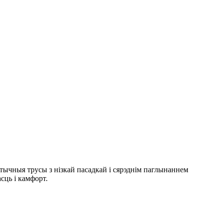
етычныя трусы з нізкай пасадкай і сярэднім паглынаннем
сць і камфорт.