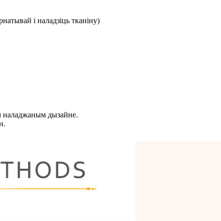
натывай і наладзіць тканіну)
ым наладжаным дызайне.
н.