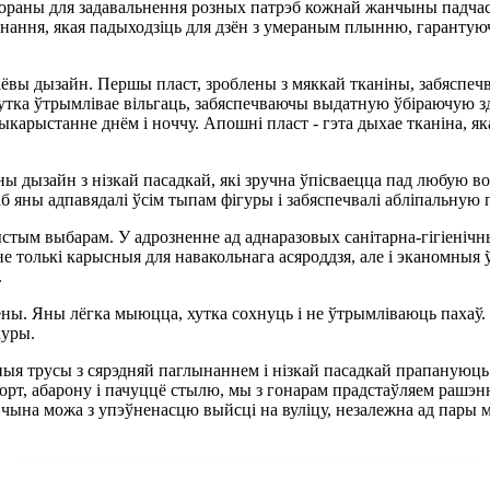
ораны для задавальнення розных патрэб кожнай жанчыны падчас 
ынання, якая падыходзіць для дзён з умераным плынню, гаранту
вы дызайн. Першы пласт, зроблены з мяккай тканіны, забяспеч
 хутка ўтрымлівае вільгаць, забяспечваючы выдатную ўбіраючую зд
ыкарыстанне днём і ноччу. Апошні пласт - гэта дыхае тканіна, я
 дызайн з нізкай пасадкай, які зручна ўпісваецца пад любую в
б яны адпавядалі ўсім тыпам фігуры і забяспечвалі абліпальную 
тым выбарам. У адрозненне ад аднаразовых санітарна-гігіенічных
 толькі карысныя для навакольнага асяроддзя, але і эканомныя 
.
ены. Яны лёгка мыюцца, хутка сохнуць і не ўтрымліваюць пахаў.
куры.
я трусы з сярэдняй паглынаннем і нізкай пасадкай прапануюць
, абарону і пачуццё стылю, мы з гонарам прадстаўляем рашэнне
анчына можа з упэўненасцю выйсці на вуліцу, незалежна ад пары м