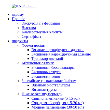
дадому
Пра нас
Экскурсія па фабрыцы
Выстава
Кааператыўныя кліенты
Сертыфікат
прадукты
Форма носіць
Вязанае карэкціруючае адзенне
Бясшвовыя карэкціруючыя адзенне
Трэнажор для таліі
Бясшвовыя бялізну
Бясшвовыя бюстгальтары
Бясшвовыя трусы
Бясшвовыя топы
Звычайнае трыкатажнае бялізну
Вязаныя бюстгальтары
Вязаныя трусы
Ніжняе бялізну перыяду
Святлопаглынанне (5-15 мл)
Сярэдняя абсорбцыя (15-30 мл)
Моцнае паглынанне (30-50 мл)