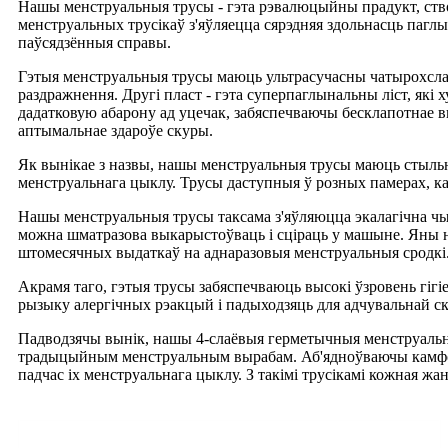
Нашы менструальныя трусы - гэта рэвалюцыйны прадукт, ств
менструальных трусікаў з'яўляецца сярэдняя здольнасць пагл
паўсядзённыя справы.
Гэтыя менструальныя трусы маюць ультрасучасны чатырохслаё
раздражнення. Другі пласт - гэта суперпаглынальны ліст, які
дадатковую абарону ад уцечак, забяспечваючы бесклапотнае в
аптымальнае здароўе скуры.
Як вынікае з назвы, нашы менструальныя трусы маюць стыльны
менструальнага цыклу. Трусы даступныя ў розных памерах, ка
Нашы менструальныя трусы таксама з'яўляюцца экалагічна чыс
можна шматразова выкарыстоўваць і сціраць у машыне. Яны не
штомесячных выдаткаў на аднаразовыя менструальныя сродкі
Акрамя таго, гэтыя трусы забяспечваюць высокі ўзровень гігі
рызыку алергічных рэакцый і падыходзяць для адчувальнай с
Падводзячы вынік, нашы 4-слаёвыя герметычныя менструальны
традыцыйным менструальным вырабам. Аб'ядноўваючы камфорт
падчас іх менструальнага цыклу. З такімі трусікамі кожная ж