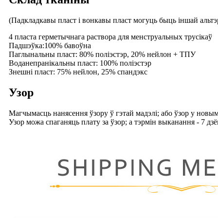
(Падкладкавы пласт і вонкавы пласт могуць быць іншай альтэр
4 пласта герметычнага раствора для менструальных трусікаў
Падшэўка:100% бавоўна
Паглынальны пласт: 80% поліэстэр, 20% нейлон + ТПУ
Воданепранікальны пласт: 100% поліэстэр
Знешні пласт: 75% нейлон, 25% спандэкс
Узор
Магчымасць нанясення ўзору ў гэтай мадэлі; або ўзор у нов
Узор можа спаганяць плату за ўзор; а тэрмін выканання - 7 дзё