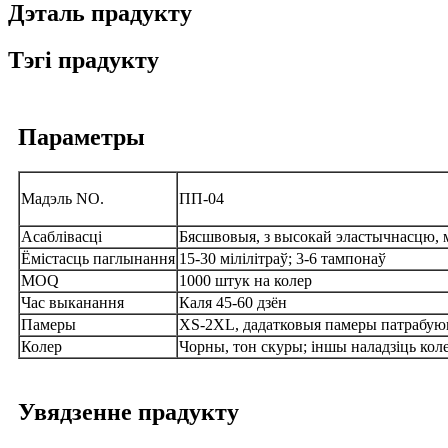
Дэталь прадукту
Тэгі прадукту
Параметры
Мадэль NO.
ПП-04
Асаблівасці
Бясшвовыя, з высокай эластычнасцю, м
Ёмістасць паглынання
15-30 мілілітраў; 3-6 тампонаў
MOQ
1000 штук на колер
Час выканання
Каля 45-60 дзён
Памеры
XS-2XL, дадатковыя памеры патрабую
Колер
Чорны, тон скуры; іншы наладзіць кол
Увядзенне прадукту