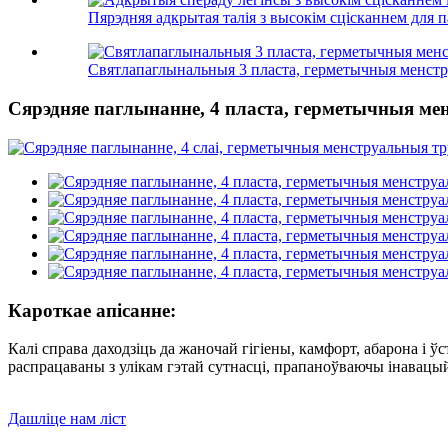
Пярэдняя адкрытая талія з высокім сцісканнем для па
Святлапаглынальныя 3 пласта, герметычныя менстр
Сярэдняе паглынанне, 4 пласта, герметычныя мен
Кароткае апісанне:
Калі справа даходзіць да жаночай гігіены, камфорт, абарона і
распрацаваны з улікам гэтай сутнасці, прапаноўваючы інавацы
Дашліце нам ліст