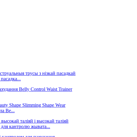
пасадка...
а Be...
 для кантролю жывата...