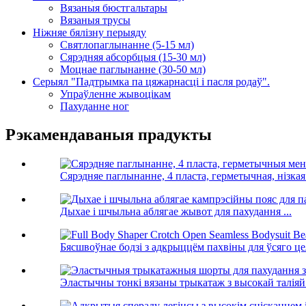
Вязаныя бюстгальтары
Вязаныя трусы
Ніжняе бялізну перыяду
Святлопаглынанне (5-15 мл)
Сярэдняя абсорбцыя (15-30 мл)
Моцнае паглынанне (30-50 мл)
Серыял "Падтрымка па цяжарнасці і пасля родаў".
Упраўленне жывоцікам
Пахуданне ног
Рэкамендаваныя прадукты
Сярэдняе паглынанне, 4 пласта, герметычная, нізкая 
Дыхае і шчыльна аблягае жывот для пахудання ...
Бясшвоўнае бодзі з адкрыццём пахвіны для ўсяго цел
Эластычны тонкі вязаны трыкатаж з высокай таліяй