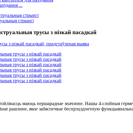
худання ...
уальныя стрынгі
струальныя трусы з нізкай пасадкай
 ўстойлівасць маюць першараднае значэнне. Нашы 4-слойныя герм
йнае рашэнне, якое забяспечвае беспрэцэдэнтную функцыянальна