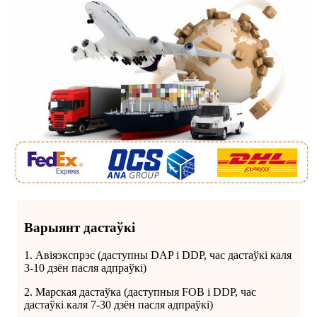
Варыянт дастаўкі
1. Авіяэкспрэс (даступны DAP і DDP, час дастаўкі каля
3-10 дзён пасля адпраўкі)
2. Марская дастаўка (даступныя FOB і DDP, час
дастаўкі каля 7-30 дзён пасля адпраўкі)