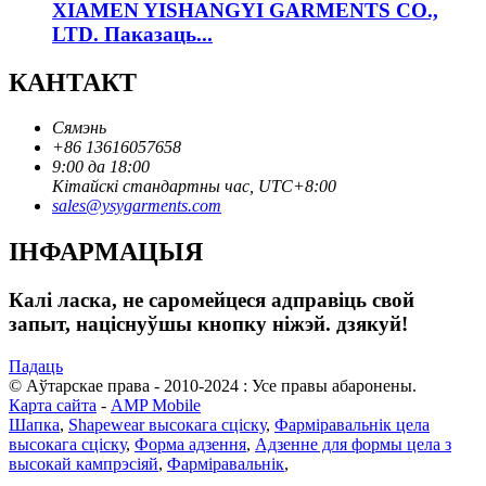
XIAMEN YISHANGYI GARMENTS CO.,
LTD. Паказаць...
КАНТАКТ
Сямэнь
+86 13616057658
9:00 да 18:00
Кітайскі стандартны час, UTC+8:00
sales@ysygarments.com
ІНФАРМАЦЫЯ
Калі ласка, не саромейцеся адправіць свой
запыт, націснуўшы кнопку ніжэй. дзякуй!
Падаць
© Аўтарскае права - 2010-2024 : Усе правы абаронены.
Карта сайта
-
AMP Mobile
Шапка
,
Shapewear высокага сціску
,
Фарміравальнік цела
высокага сціску
,
Форма адзення
,
Адзенне для формы цела з
высокай кампрэсіяй
,
Фарміравальнік
,