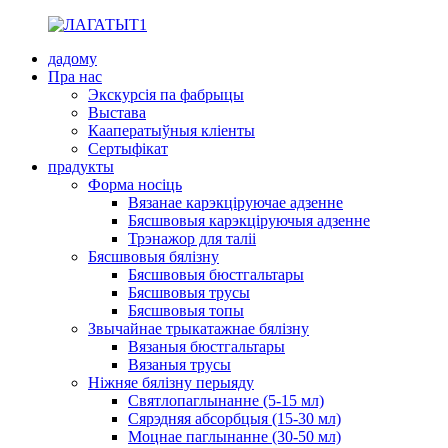
дадому
Пра нас
Экскурсія па фабрыцы
Выстава
Кааператыўныя кліенты
Сертыфікат
прадукты
Форма носіць
Вязанае карэкціруючае адзенне
Бясшвовыя карэкціруючыя адзенне
Трэнажор для таліі
Бясшвовыя бялізну
Бясшвовыя бюстгальтары
Бясшвовыя трусы
Бясшвовыя топы
Звычайнае трыкатажнае бялізну
Вязаныя бюстгальтары
Вязаныя трусы
Ніжняе бялізну перыяду
Святлопаглынанне (5-15 мл)
Сярэдняя абсорбцыя (15-30 мл)
Моцнае паглынанне (30-50 мл)