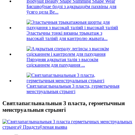
Бясшвоўнае бодзі з адкрыццём пахвіны для
ўсяго цела Be...
Эластычны тонкі вязаны трыкатаж з
высокай таліяй для кантролю жывата...
Пярэдняя адкрытая талія з высокім
сцісканнем для пахудання ...
Святлапаглынальныя 3 пласта, герметычныя
менструальныя стрынгі
Святлапаглынальныя 3 пласта, герметычныя
менструальныя стрынгі