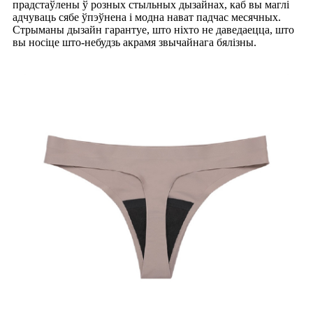
прадстаўлены ў розных стыльных дызайнах, каб вы маглі
адчуваць сябе ўпэўнена і модна нават падчас месячных.
Стрыманы дызайн гарантуе, што ніхто не даведаецца, што
вы носіце што-небудзь акрамя звычайнага бялізны.