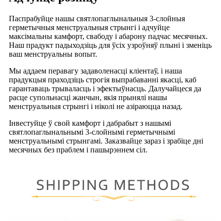
Паспрабуйце нашы святлопаглынальныя 3-слойныя
герметычныя менструальныя стрынгі і адчуйце
максімальны камфорт, свабоду і абарону падчас месячных.
Наш прадукт падыходзіць для ўсіх узроўняў плыні і зменіць
ваш менструальны вопыт.
Мы аддаем перавагу задаволенасці кліентаў, і наша
прадукцыя праходзіць строгія выпрабаванні якасці, каб
гарантаваць трываласць і эфектыўнасць. Далучайцеся да
расце супольнасці жанчын, якія прынялі нашы
менструальныя стрынгі і ніколі не азіраюцца назад.
Інвестуйце ў свой камфорт і дабрабыт з нашымі
святлопаглынальнымі 3-слойнымі герметычнымі
менструальнымі стрынгамі. Заказвайце зараз і зрабіце дні
месячных без праблем і пашырэннем сіл.