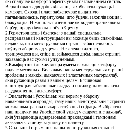
які спалучае камфорт з эфектыўным паглынаннем святла.
Верхні пласт адводзіць вільгаць, захоўваючы сухасць і
камфорт. Сярэдні пласт забяспечвае выдатную
паглынальнасць, гарантуючы, што ўцечкі захопліваюцца і
блакуюцца. Ніжні пласт дзейнічае як воданепранікальны
бар'ер, прадухіляючы любую ўцечку.
2.Герметычнасць і бяспека: з нашай спецыяльна
распрацаванай канструкцыяй вы можаце быць спакойныя,
ведаючы, што менструальныя стрынгі забяспечваюць
поўную абарону ад уцечак. Незалежна ад таго,
трэніруецеся вы, спіце ці займаецеся днём, нашы стрынгі
захаваюць вас сухімі і ўпэўненымі.
3.Камфортны і дыхае: мы разумеем важнасць камфорту
падчас месячных. Вось чаму нашы менструальныя стрынгі
зроблены з мяккіх, дыхаючых і эластычных матэрыялаў,
якія рухаюцца разам з вашым целам. Бясшвовая
канструкцыя забяспечвае гладкую пасадку, памяншаючы
раздражненне і дыскамфорт.
4.Экалагічны і ўстойлівы: мы верым у абарону
навакольнага асяроддзя, таму нашы менструальныя стрынгі
можна шматразова выкарыстоўваць і сціраць. Выбіраючы
наш прадукт, вы ўносіце свой уклад у скарачэнне адходаў,
якія ўтвараюцца аднаразовымі пракладкамі і тампонамі,
аказваючы станоўчы ўплыў на планету.
5.Стыльны і стрыманы: нашы менструальныя стрынгі