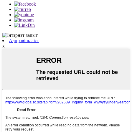
Адправіць ліст
x