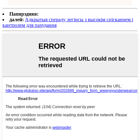
Папярэдняя:
далей:
Адкрытыя спераду легінсы з высокім сцісканнем і
кантролем для пахудання