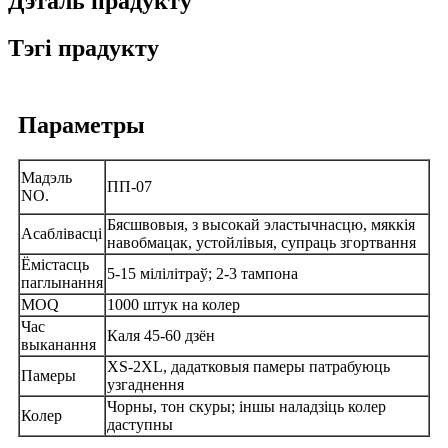
Дэталь прадукту
Тэгі прадукту
Параметры
Мадэль
ПП-07
NO.
Бясшвовыя, з высокай эластычнасцю, мяккія
Асаблівасці
навобмацак, устойлівыя, супраць згортвання
Ёмістасць
5-15 мілілітраў; 2-3 тампона
паглынання
MOQ
1000 штук на колер
Час
Каля 45-60 дзён
выканання
XS-2XL, дадатковыя памеры патрабуюць
Памеры
узгаднення
Чорны, тон скуры; іншы наладзіць колер
Колер
даступны