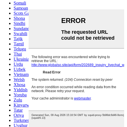
Somali
Samoan
Scots Gaelic
Shona
Sindhi
Sundanese
Swahili
Tajik
Tamil
Telugu
Thai
Ukrainian
Urdu
Uzbek
Vietnamese
Welsh
Xhosa
Yiddish
Yoruba
Zulu
Kinyarwanda
Tatar
Oriya
Turkmen
Uyghur