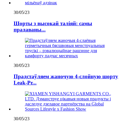
30/05/23
Шорты з высокай таліяй: самы
прадаваны...
30/05/23
Прадстаўляем жаночую 4-слойную шорту
Leak-Pr...
30/05/23