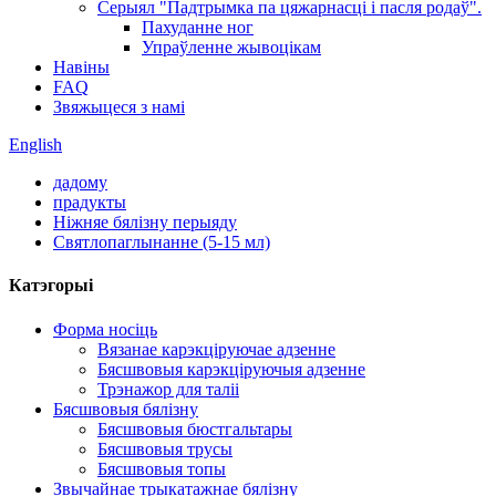
Серыял "Падтрымка па цяжарнасці і пасля родаў".
Пахуданне ног
Упраўленне жывоцікам
Навіны
FAQ
Звяжыцеся з намі
English
дадому
прадукты
Ніжняе бялізну перыяду
Святлопаглынанне (5-15 мл)
Катэгорыі
Форма носіць
Вязанае карэкціруючае адзенне
Бясшвовыя карэкціруючыя адзенне
Трэнажор для таліі
Бясшвовыя бялізну
Бясшвовыя бюстгальтары
Бясшвовыя трусы
Бясшвовыя топы
Звычайнае трыкатажнае бялізну