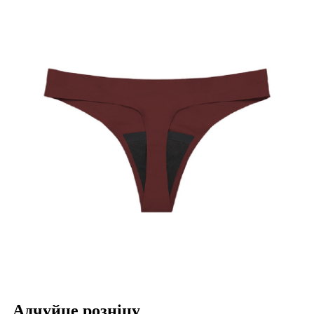
Адчуйце розніцу