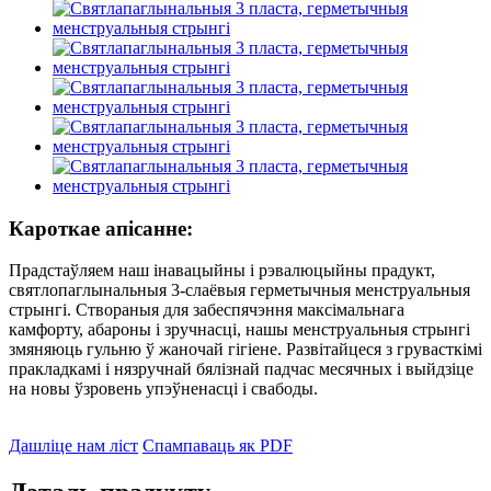
Кароткае апісанне:
Прадстаўляем наш інавацыйны і рэвалюцыйны прадукт,
святлопаглынальныя 3-слаёвыя герметычныя менструальныя
стрынгі. Створаныя для забеспячэння максімальнага
камфорту, абароны і зручнасці, нашы менструальныя стрынгі
змяняюць гульню ў жаночай гігіене. Развітайцеся з грувасткімі
пракладкамі і нязручнай бялізнай падчас месячных і выйдзіце
на новы ўзровень упэўненасці і свабоды.
Дашліце нам ліст
Спампаваць як PDF