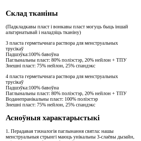
Склад тканіны
(Падкладкавы пласт і вонкавы пласт могуць быць іншай
альтэрнатывай і наладзіць тканіну)
3 пласта герметычнага раствора для менструальных
трусікаў
Падшэўка:100% бавоўна
Паглынальны пласт: 80% поліэстэр, 20% нейлон + ТПУ
Знешні пласт: 75% нейлон, 25% спандэкс
4 пласта герметычнага раствора для менструальных
трусікаў
Падшэўка:100% бавоўна
Паглынальны пласт: 80% поліэстэр, 20% нейлон + ТПУ
Воданепранікальны пласт: 100% поліэстэр
Знешні пласт: 75% нейлон, 25% спандэкс
Асноўныя характарыстыкі
1. Перадавая тэхналогія паглынання святла: нашы
менструальныя стрынгі маюць унікальны 3-слаёвы дызайн,