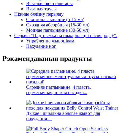
Вязаныя бюстгальтары
Вязаныя трусы
Ніжняе бялізну перыяду
Святлопаглынанне (5-15 мл)
Сярэдняя абсорбцыя (15-30 мл)
Моцнае паглынанне (30-50 мл)
Серыял "Падтрымка па цяжарнасці і пасля родаў".
Упраўленне жывоцікам
Пахуданне ног
Рэкамендаваныя прадукты
Сярэдняе паглынанне, 4 пласта,
герметычная, нізкая пасадка...
Дыхае і шчыльна аблягае жывот для
пахудання ...