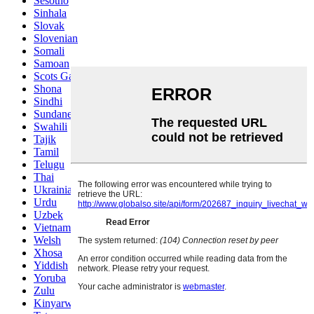
Sesotho
Sinhala
Slovak
Slovenian
Somali
Samoan
Scots Gaelic
Shona
Sindhi
Sundanese
Swahili
Tajik
Tamil
Telugu
Thai
Ukrainian
Urdu
Uzbek
Vietnamese
Welsh
Xhosa
Yiddish
Yoruba
Zulu
Kinyarwanda