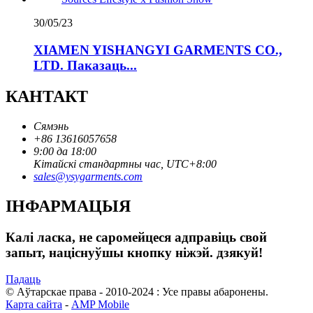
30/05/23
XIAMEN YISHANGYI GARMENTS CO.,
LTD. Паказаць...
КАНТАКТ
Сямэнь
+86 13616057658
9:00 да 18:00
Кітайскі стандартны час, UTC+8:00
sales@ysygarments.com
ІНФАРМАЦЫЯ
Калі ласка, не саромейцеся адправіць свой
запыт, націснуўшы кнопку ніжэй. дзякуй!
Падаць
© Аўтарскае права - 2010-2024 : Усе правы абаронены.
Карта сайта
-
AMP Mobile