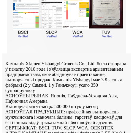
Кампанія Xiamen Yishangyi Grments Co., Ltd. была створана
ў пачатку 2010 года і з'яўляецца экспартна арыентаваным
прадпрыемствам, якое аб'ядноўвае праектаванне,
вытворчасць і продаж. Кампанія Yishangyi мае 3 ўласныя
фабрыкі (2 у Сямэні, 1 у Ганьчжоу); усяго 350
супрацоўнікаў.
АСНОЎНЫ РЫНАК: Японія, Паўднёва-Усходняя Азія,
Паўночная Амерыка
Вытворчая магутнасць: 500 000 штук у месяц
АСНОЎНАЯ ПРАДУКЦЫЯ: прафесійная вытворчасць
мужчынскага і жаночага бялізны, гарсэтаў, касцюмаў для
ёгі і іншых відаў трыкатажнай і бясшвоўнай адзення.
СЕРТЫФІКАТ: BSCI, TUV, SLCP, WCA, OEKOTEX