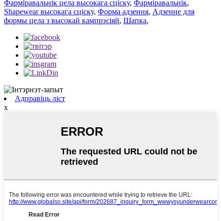
Фарміравальнік цела высокага сціску
,
Фарміравальнік
,
Shapewear высокага сціску
,
Форма адзення
,
Адзенне для
формы цела з высокай кампрэсіяй
,
Шапка
,
Адправіць ліст
x