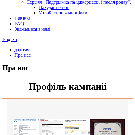
Серыял "Падтрымка па цяжарнасці і пасля родаў".
Пахуданне ног
Упраўленне жывоцікам
Навіны
FAQ
Звяжыцеся з намі
English
дадому
Пра нас
Пра нас
Профіль кампаніі