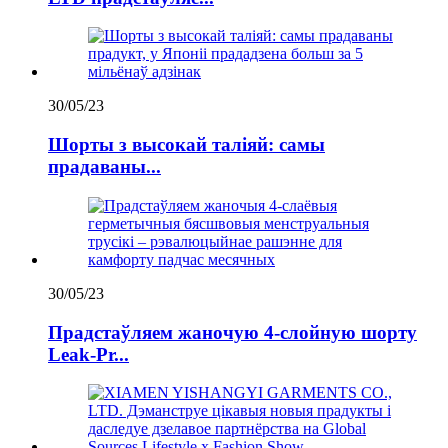
30/05/23
Шорты з высокай таліяй: самы
прадаваны...
30/05/23
Прадстаўляем жаночую 4-слойную шорту
Leak-Pr...