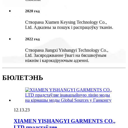
2020 год
Створана Xiamen Keysing Technology Co.,
Ltd. Адказны за пошук і распрацоўку тканін.
2022 год
Створана Jiangxi Yishangyi Technology Co.,
Ltd. Засяроджванне ўвагі на бясшвоўным
ніжнім і карэкціруючым адзенні.
БЮЛЕТЭНЬ
12.13.23
XIAMEN YISHANGYI GARMENTS CO.,
LTD прадстаўляе...