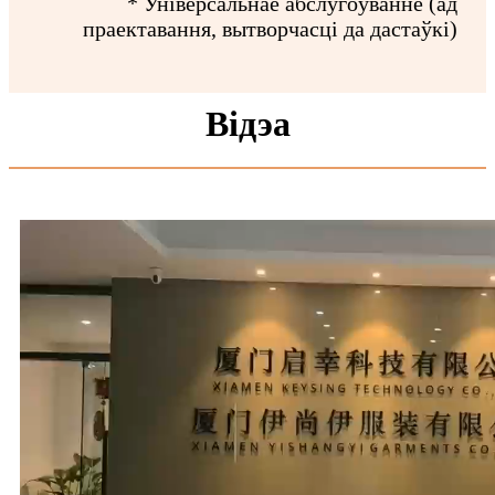
* Універсальнае абслугоўванне (ад
праектавання, вытворчасці да дастаўкі)
Відэа