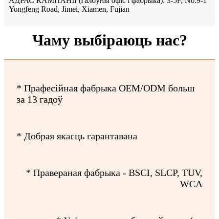
АДРАС КАМПАНІІ (галоўны офіс і фабрыка): 3-5F, No.9-1
Yongfeng Road, Jimei, Xiamen, Fujian
Чаму выбіраюць нас?
* Прафесійная фабрыка OEM/ODM больш
за 13 гадоў
* Добрая якасць гарантавана
* Правераная фабрыка - BSCI, SLCP, TUV,
WCA