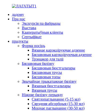
дадому
Пра нас
Экскурсія па фабрыцы
Выстава
Кааператыўныя кліенты
Сертыфікат
прадукты
Форма носіць
Вязанае карэкціруючае адзенне
Бясшвовыя карэкціруючыя адзенне
Трэнажор для таліі
Бясшвовыя бялізну
Бясшвовыя бюстгальтары
Бясшвовыя трусы
Бясшвовыя топы
Звычайнае трыкатажнае бялізну
Вязаныя бюстгальтары
Вязаныя трусы
Ніжняе бялізну перыяду
Святлопаглынанне (5-15 мл)
Сярэдняя абсорбцыя (15-30 мл)
Моцнае паглынанне (30-50 мл)