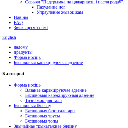
Серыял "Падтрымка па цяжарнасці і пасля родаў".
Пахуданне ног
Упраўленне жывоцікам
Навіны
FAQ
Звяжыцеся з намі
English
дадому
прадукты
Форма носіць
Бясшвовыя карэкціруючыя адзенне
Катэгорыі
Форма носіць
Вязанае карэкціруючае адзенне
Бясшвовыя карэкціруючыя адзенне
Трэнажор для таліі
Бясшвовыя бялізну
Бясшвовыя бюстгальтары
Бясшвовыя трусы
Бясшвовыя топы
Звычайнае трыкатажнае бялізну