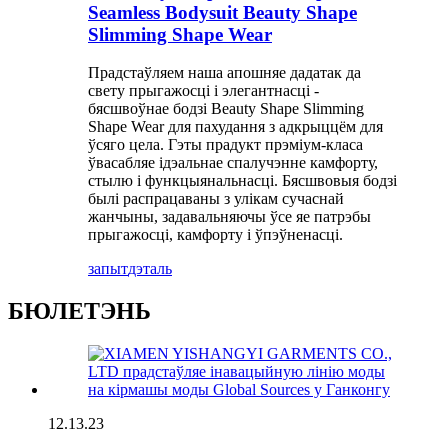
Seamless Bodysuit Beauty Shape
Slimming Shape Wear
Прадстаўляем наша апошняе дадатак да
свету прыгажосці і элегантнасці -
бясшвоўнае бодзі Beauty Shape Slimming
Shape Wear для пахудання з адкрыццём для
ўсяго цела. Гэты прадукт прэміум-класа
ўвасабляе ідэальнае спалучэнне камфорту,
стылю і функцыянальнасці. Бясшвовыя бодзі
былі распрацаваны з улікам сучаснай
жанчыны, задавальняючы ўсе яе патрэбы
прыгажосці, камфорту і ўпэўненасці.
запыт
дэталь
БЮЛЕТЭНЬ
12.13.23