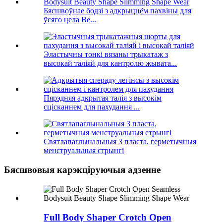
Бясшвоўнае бодзі з адкрыццём пахвіны для
ўсяго цела Be...
Эластычны тонкі вязаны трыкатаж з
высокай таліяй для кантролю жывата...
Пярэдняя адкрытая талія з высокім
сцісканнем для пахудання ...
Святлапаглынальныя 3 пласта, герметычныя
менструальныя стрынгі
Бясшвовыя карэкціруючыя адзенне
Full Body Shaper Crotch Open