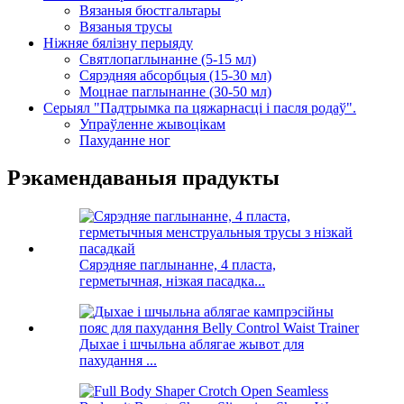
Вязаныя бюстгальтары
Вязаныя трусы
Ніжняе бялізну перыяду
Святлопаглынанне (5-15 мл)
Сярэдняя абсорбцыя (15-30 мл)
Моцнае паглынанне (30-50 мл)
Серыял "Падтрымка па цяжарнасці і пасля родаў".
Упраўленне жывоцікам
Пахуданне ног
Рэкамендаваныя прадукты
Сярэдняе паглынанне, 4 пласта,
герметычная, нізкая пасадка...
Дыхае і шчыльна аблягае жывот для
пахудання ...