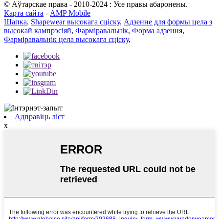
© Аўтарскае права - 2010-2024 : Усе правы абаронены.
Карта сайта
-
AMP Mobile
Шапка
,
Shapewear высокага сціску
,
Адзенне для формы цела з
высокай кампрэсіяй
,
Фарміравальнік
,
Форма адзення
,
Фарміравальнік цела высокага сціску
,
Адправіць ліст
x