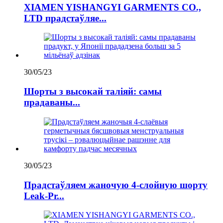
XIAMEN YISHANGYI GARMENTS CO.,
LTD прадстаўляе...
30/05/23
Шорты з высокай таліяй: самы
прадаваны...
30/05/23
Прадстаўляем жаночую 4-слойную шорту
Leak-Pr...