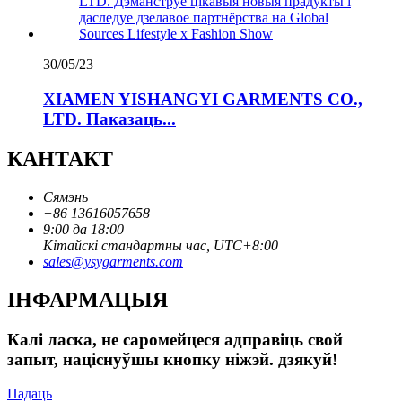
30/05/23
XIAMEN YISHANGYI GARMENTS CO.,
LTD. Паказаць...
КАНТАКТ
Сямэнь
+86 13616057658
9:00 да 18:00
Кітайскі стандартны час, UTC+8:00
sales@ysygarments.com
ІНФАРМАЦЫЯ
Калі ласка, не саромейцеся адправіць свой
запыт, націснуўшы кнопку ніжэй. дзякуй!
Падаць