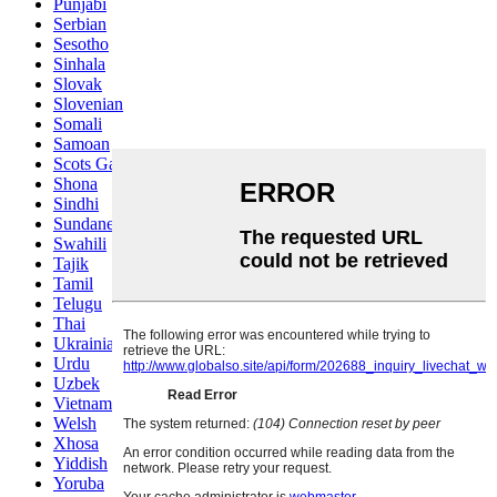
Punjabi
Serbian
Sesotho
Sinhala
Slovak
Slovenian
Somali
Samoan
Scots Gaelic
Shona
Sindhi
Sundanese
Swahili
Tajik
Tamil
Telugu
Thai
Ukrainian
Urdu
Uzbek
Vietnamese
Welsh
Xhosa
Yiddish
Yoruba