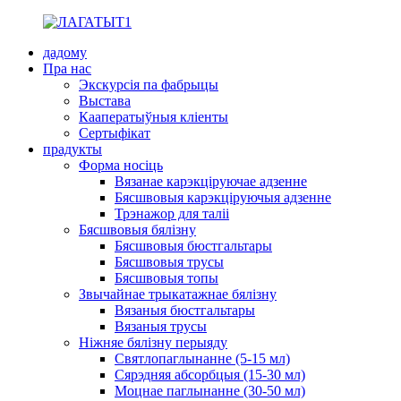
дадому
Пра нас
Экскурсія па фабрыцы
Выстава
Кааператыўныя кліенты
Сертыфікат
прадукты
Форма носіць
Вязанае карэкціруючае адзенне
Бясшвовыя карэкціруючыя адзенне
Трэнажор для таліі
Бясшвовыя бялізну
Бясшвовыя бюстгальтары
Бясшвовыя трусы
Бясшвовыя топы
Звычайнае трыкатажнае бялізну
Вязаныя бюстгальтары
Вязаныя трусы
Ніжняе бялізну перыяду
Святлопаглынанне (5-15 мл)
Сярэдняя абсорбцыя (15-30 мл)
Моцнае паглынанне (30-50 мл)